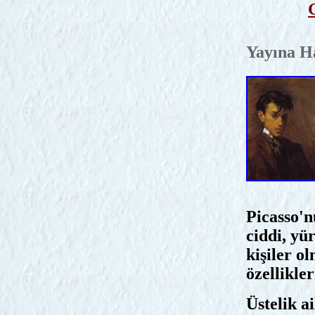
Yayına Ha
Picasso'n
ciddi, yü
kişiler o
özellikler
Üstelik a