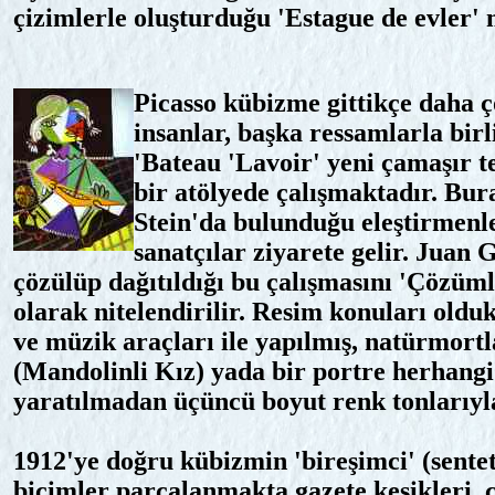
çizimlerle oluşturduğu 'Estague de evler
Picasso kübizme gittikçe daha ç
insanlar, başka ressamlarla bi
'Bateau 'Lavoir' yeni çamaşır te
bir atölyede çalışmaktadır. Bu
Stein'da bulunduğu eleştirmenle
sanatçılar ziyarete gelir. Juan 
çözülüp dağıtıldığı bu çalışmasını 'Çözüm
olarak nitelendirilir. Resim konuları olduk
ve müzik araçları ile yapılmış, natürmortl
(Mandolinli Kız) yada bir portre herhangi
yaratılmadan üçüncü boyut renk tonlarıyl
1912'ye doğru kübizmin 'bireşimci' (sentet
biçimler parçalanmakta gazete kesikleri, 