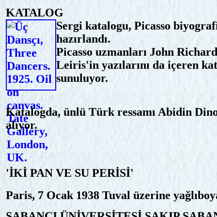
KATALOG
Sergi katalogu, Picasso biyogra
hazırlandı.
Picasso uzmanları John Richar
Leiris'in yazılarını da içeren ka
sunuluyor.
Katalogda, ünlü Türk ressamı Abidin Dino'n
alıyor.
'İKİ PAN VE SU PERİSİ'
Paris, 7 Ocak 1938 Tuval üzerine yağlıboy
SABANCI ÜNİVERSİTESİ SAKIP SABA