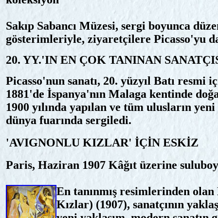
Sakıp Sabancı Müzesi, sergi boyunca düze
gösterimleriyle, ziyaretçilere Picasso'yu 
20. YY.'IN EN ÇOK TANINAN SANATÇI
Picasso'nun sanatı, 20. yüzyıl Batı resmi i
1881'de İspanya'nın Malaga kentinde doğan 
1900 yılında yapılan ve tüm ulusların yeni 
dünya fuarında sergiledi.
'AVIGNONLU KIZLAR' İÇİN ESKİZ
Paris, Haziran 1907 Kâğıt üzerine suluboy
En tanınmış resimlerinden olan
Kızlar) (1907), sanatçının yakla
yeni yaklaşım, modern sanatın g