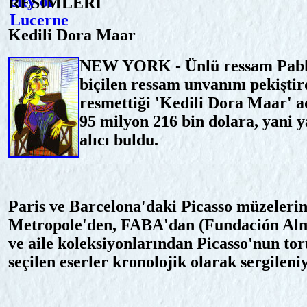
RESİMLERİ
Kedili Dora Maar
NEW YORK - Ünlü ressam Pablo 
biçilen ressam unvanını pekiştird
resmettiği 'Kedili Dora Maar' a
95 milyon 216 bin dolara, yani 
alıcı buldu.
Paris ve Barcelona'daki Picasso müzeleri
Metropole'den, FABA'dan (Fundación Almi
ve aile koleksiyonlarından Picasso'nun to
seçilen eserler kronolojik olarak sergileni