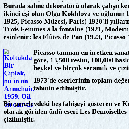
Burada sahne dekoratörü olarak çalışırken
ikinci eşi olan Olga Kokhlova ve oğlunun b
1925, Picasso Müzesi, Paris) 1920'li yılla
Trois Femmes à la fontaine (1921, Modern 
esinlenir: les Flûtes de Pan (1923, Picasso 
Picasso tanınan en üretken sana
göre, 13,500 resim, 100,000 bask
heykel ve birçok seramik ve çizi
1973'de eserlerinin toplam değer
tahmin edilmiştir.
Bir genelevdeki beş fahişeyi gösteren ve 
olarak görülen ünlü eseri Les Demoiselles
çizilmiştir.