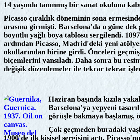
14 yaşında tanınmış bir sanat okuluna kab
Picasso çıraklık döneminin sona ermesind
arasına girmişti. Barselona'da o güne dek 
boyutlu yağlı boya tablosu sergilendi. 1897
ardından Picasso, Madrid'deki yeni atölyes
okullarından birine girdi. Önceleri geçmiş
biçemlerini yansıladı. Daha sonra bu resi
değişik düzenlemeler ile tekrar tekrar işle
Haziran başında kızıla yaka
Barselona'ya yepyeni tasarıl
görüşle bakmaya başlamış, ö
Çok geçmeden buradaki yaşlı
1900'de ilk kişisel sergisini açtı. Picasso'