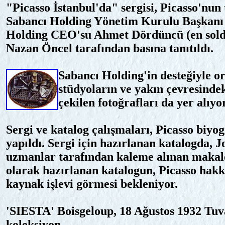
"Picasso İstanbul'da" sergisi, Picasso'nun
Sabancı Holding Yönetim Kurulu Başkanı G
Holding CEO'su Ahmet Dördüncü (en sold
Nazan Öncel tarafından basına tanıtıldı.
Sabancı Holding'in desteğiyle org
stüdyoların ve yakın çevresindek
çekilen fotoğrafları da yer alıyor
Sergi ve katalog çalışmaları, Picasso biyo
yapıldı. Sergi için hazırlanan katalogda, 
uzmanlar tarafından kaleme alınan makalel
olarak hazırlanan katalogun, Picasso hakk
kaynak işlevi görmesi bekleniyor.
'SIESTA' Boisgeloup, 18 Ağustos 1932 Tuva
koleksiyon