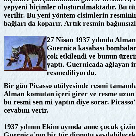
yepyeni biçimler oluşturulmaktadır. Bu tü
verilir. Bu yeni yöntem cisimlerin resminin
bağları da koparır. Artık resmin bağımsızlı
27 Nisan 1937 yılında Almanl
Guernica kasabası bombalan
çok etkilendi ve bunun üzeri
yaptı. Guernicada ağlayan in
resmediliyordu.
Bir gün Picasso atölyesinde resmi tamam
Alman komutan içeri girer ve resme uzun 
bu resmi sen mi yaptın diye sorar. Picasso'
cevabını verir.
1937 yılının Ekim ayında anne çocuk çizim
Guernica'nın bir tür dipnotu sayılabilecek