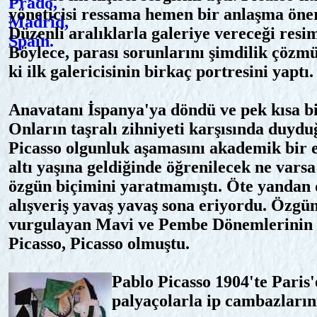
yöneticisi ressama hemen bir anlaşma öner
Düzenli aralıklarla galeriye vereceği resi
Böylece, parası sorunlarını şimdilik çözm
ki ilk galericisinin birkaç portresini yaptı.
Anavatanı İspanya'ya döndü ve pek kısa bir
Onların taşralı zihniyeti karşısında duyduğ
Picasso olgunluk aşamasını akademik bir 
altı yaşına geldiğinde öğrenilecek ne vars
özgün biçimini yaratmamıştı. Öte yandan 
alışveriş yavaş yavaş sona eriyordu. Özgün 
vurgulayan Mavi ve Pembe Dönemlerinin eş
Picasso, Picasso olmuştu.
Pablo Picasso 1904'te Paris'
palyaçolarla ip cambazların