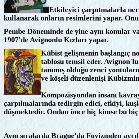
Etkileyici çarpıtmalarla ner
kullanarak onların resimlerini yapar. O
Pembe Döneminde de yine aynı konular var
1907'de Avignonlu Kızları yapar.
Kübist gelişmenin başlangıç no
tablosu temsil eder. Avignon'l
tanımış olduğu zenci yontuların
ve köşeli düzenlenişi Kübizmi
Kompozisyondan insanı kavray
çarpılmalarında tedirgin edici, etkiyi, k
düşmektedir. Ondan önce hiç kimse bu biç
Aynı sıralarda Brague'da Fovizmden ayrıl