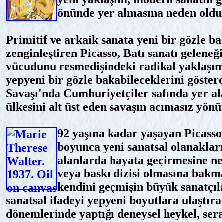
önünde yer almasına neden oldu
Primitif ve arkaik sanata yeni bir gözle ba
zenginleştiren Picasso, Batı sanatı geleneğ
vücudunu resmedişindeki radikal yaklaşım
yepyeni bir gözle bakabileceklerini gösterd
Savaşı'nda Cumhuriyetçiler safında yer al
ülkesini alt üst eden savaşın acımasız yön
92 yaşına kadar yaşayan Picasso'
boyunca yeni sanatsal olanakları
alanlarda hayata geçirmesine ned
veya baskı dizisi olmasına bakm
kendini geçmişin büyük sanatçıl
sanatsal ifadeyi yepyeni boyutlara ulaştır
dönemlerinde yaptığı deneysel heykel, sera