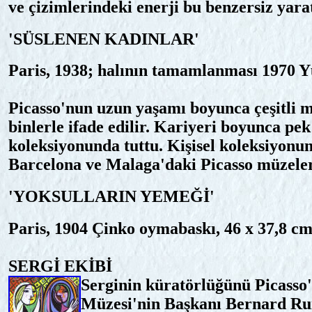
ve çizimlerindeki enerji bu benzersiz yaratı
'SÜSLENEN KADINLAR'
Paris, 1938; halının tamamlanması 1970 Y
Picasso'nun uzun yaşamı boyunca çeşitli ma
binlerle ifade edilir. Kariyeri boyunca pek
koleksiyonunda tuttu. Kişisel koleksiyonu
Barcelona ve Malaga'daki Picasso müzeler
'YOKSULLARIN YEMEĞİ'
Paris, 1904 Çinko oymabaskı, 46 x 37,8 cm
SERGİ EKİBİ
Serginin küratörlüğünü Picasso
Müzesi'nin Başkanı Bernard Ru