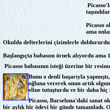
Picasso'l
taşındılar
Picasso ok
ama onlar
Okulda defterlerini çizimlerle doldururdu
Başlangıçta babasını örnek alıyordu ama 13
Picasso babasının isteği üzerine bir resi
Bunu o denli başarıyla yapmıştı,
oğluna vererek onun artık olgun 
eline tutuşturdu ve bir daha hi
Picasso, Barselona'daki sanat ok
bir aylık bir ödevi bir günde tamamladı. 