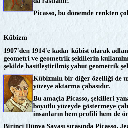
da rastlanır.
Picasso, bu dönemde renkten çok
Kübizm
1907'den 1914'e kadar kübist olarak adland
geometri ve geometrik şekillerin kullanıl
şekilde basitleştirilmiş yahut geometrik ş
Kübizmin bir diğer özelliği de u
yüzeye aktarma çabasıdır.
Bu amaçla Picasso, şekilleri yan
boyutlu yüzeyde göstermeye çalı
insanların hem profili hem de 
Birinci Dünya Savaşı sırasında Picasso, J