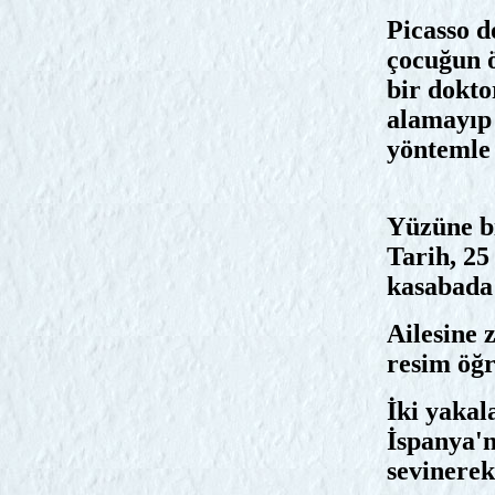
Picasso d
çocuğun ö
bir dokto
alamayıp 
yöntemle 
Yüzüne b
Tarih, 25
kasabada
Ailesine
resim öğr
İki yakal
İspanya'n
sevinerek