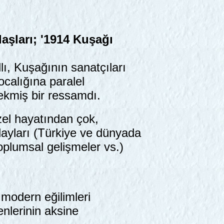
aşları; '1914 Kuşağı
llı, Kuşağının sanatçıları
ocalığına paralel
çekmiş bir ressamdı.
özel hayatından çok,
ayları (Türkiye ve dünyada
oplumsal gelişmeler vs.)
 modern eğilimleri
nlerinin aksine