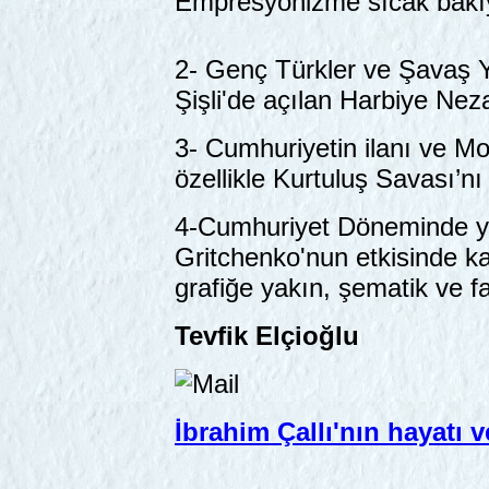
Empresyonizme sıcak bakıy
2- Genç Türkler ve Şavaş Yı
Şişli'de açılan Harbiye Neza
3- Cumhuriyetin ilanı ve Mo
özellikle Kurtuluş Savası’nı
4-Cumhuriyet Döneminde ya
Gritchenko'nun etkisinde k
grafiğe yakın, şematik ve fa
Tevfik Elçioğlu
İbrahim Çallı'nın hayatı 