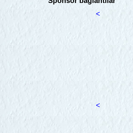
Sponsor bağlantılar
<
<