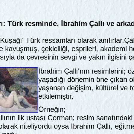
ı: Türk resminde, İbrahim Çallı ve arkad
ı Kuşağı' Türk ressamları olarak anılırlar.Ça
 kavuşmuş, çekiciliği, esprileri, akademi h
sıyla da çevresinin sevgi ve yakın ilgisini 
İbrahim Çallı'nın resimlerini; 
yaşadığı dönemin öne çıkan ol
yaşanan değişim, kültürel ve t
etkilemiştir.
Örneğin;
allının ilk ustası Corman; resim sanatındaki
rak niteliyordu oysa İbrahim Çallı, eğitme