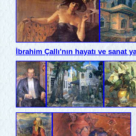
İbrahim Çallı'nın hayatı ve sanat 