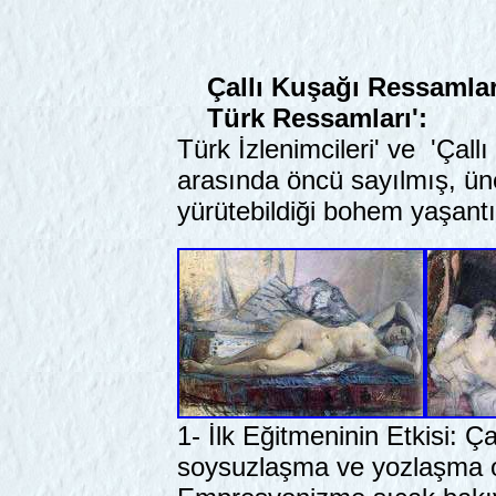
Çallı Kuşağı Ressamlar
Türk Ressamları':
Türk İzlenimcileri' ve 'Çall
arasında öncü sayılmış, üne
yürütebildiği bohem yaşantı
1- İlk Eğitmeninin Etkisi: Ç
soysuzlaşma ve yozlaşma ola