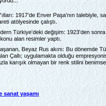
ordu...
lları: 1917'de Enver Paşa’nın talebiyle, s
reti atölyesinde çalıştı.
dern Türkiye'deki değişim: 1923'den sonra 
 konu alan resimler yaptı.
şanan, Beyaz Rus akını: Bu dönemde Türk
alan Çallı; uygulamakta olduğu empresyonis
zla karışık olmayan bir renk stilini benimse
ve sanat yaşamı